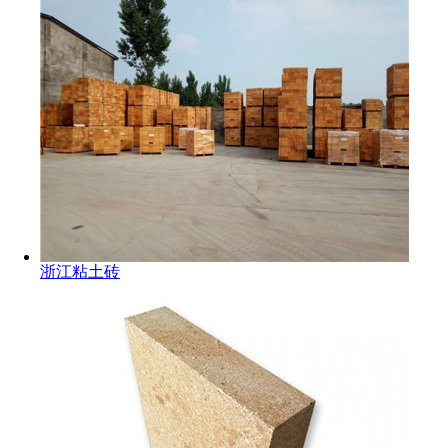
浙江粘土砖