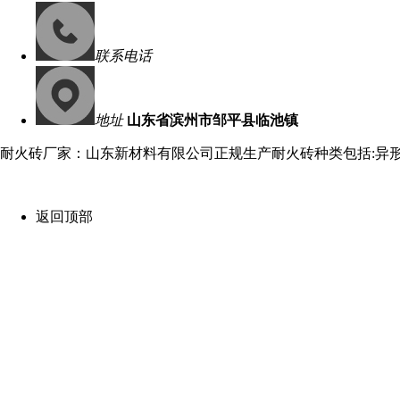
联系电话
地址
山东省滨州市邹平县临池镇
耐火砖厂家：山东新材料有限公司正规生产耐火砖种类包括:异
返回顶部