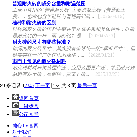
普通耐火砖的成分含量和耐温范围
工业中常用的“普通耐火砖”主要指黏土砖（普通黏土
质），也常包含半硅砖与普通高铝砖...
【2026/03/16】
硅砖和耐火砖的区别
硅砖和耐火砖的区别主要在于从属关系和具体特性：硅砖
是耐火砖的一种，而“耐火砖”是...
【2026/02/25】
耐火砖的尺寸有哪些标准？
你问的耐火砖尺寸，其实没有全球统一的“标准尺寸”，但
确实存在一些广泛使用的规格，...
【2026/01/21】
市面上常见的耐火砖材料
耐火砖材料种类范围广泛，应用范围更广泛，常见耐火砖
材料有粘土砖，高铝砖，莫来石砖...
【2025/12/23】
89 条记录
1
2
3
4
5
下一页
共 8 页
最后一页
返回首页
一键拨号
公司实景
糖心TV官网
对于我们