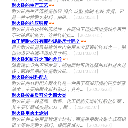
耐火砖的生产工艺
耐火砖的生产流程是粉碎-混合-成型-烧制-包装-发货。它
是一种中性耐火材料，由矾...
【2022/05/31】
耐火砖的抗压强度
耐火砖具有较强的流动性，在高温下抵抗熔渣侵蚀作用而
不被破坏的能力。这种砖的抗...
【2022/01/15】
你了解耐火砖有哪些规格尺寸吗？
目前耐火砖是目前建筑业内使用非常普遍的砖材之一，那
你知道它有哪些规格尺寸吗...
【2021/03/02】
耐火砖和红砖之间的差异
随着建筑业的不断发展，铺地面时可供选择的材料越来越
多，两种常用的砖是耐火砖...
【2021/01/23】
耐火砖的材料配方
耐火砖的材料配方耐火砖是一种用于高温环境的硬质矩形
单位，主要由耐火材料制成，具有...
【2026/06/23】
耐火砖按品质可分为四大类
耐火砖是一种坚固、耐磨、化工机能安靖的硅酸盐矿藏，
其主要矿藏成份是SiO2 ，耐...
【2026/05/07】
耐火砖用啥土烧制
耐火砖并非使用普通泥土烧制，而是采用耐火黏土或高铝
矾土等特定耐火原料。根据权威公...
【2026/04/20】