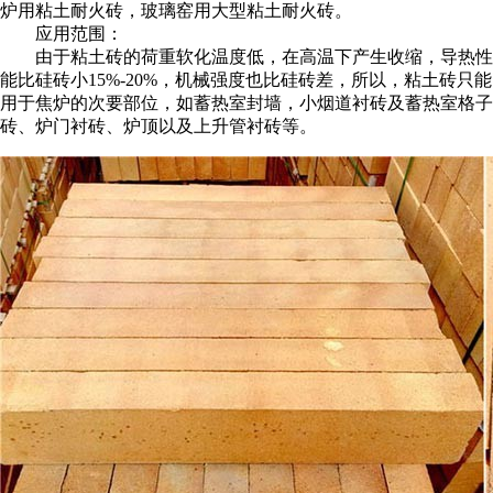
炉用粘土耐火砖，玻璃窑用大型粘土耐火砖。
应用范围：
由于粘土砖的荷重软化温度低，在高温下产生收缩，导热性
能比硅砖小15%-20%，机械强度也比硅砖差，所以，粘土砖只能
用于焦炉的次要部位，如蓄热室封墙，小烟道衬砖及蓄热室格子
砖、炉门衬砖、炉顶以及上升管衬砖等。