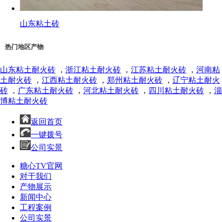
山东粘土砖
热门地区产物
山东粘土耐火砖
，
浙江粘土耐火砖
，
江苏粘土耐火砖
，
河南粘
土耐火砖
，
江西粘土耐火砖
，
郑州粘土耐火砖
，
辽宁粘土耐火
砖
，
广东粘土耐火砖
，
河北粘土耐火砖
，
四川粘土耐火砖
，
淄
博粘土耐火砖
返回首页
一键拨号
公司实景
糖心TV官网
对于我们
产物展示
新闻中心
工程案例
公司实景